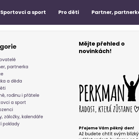
Sportovci a sport
Pro děti
Partner, partnerk
Co potřebujete najít?
Mějte přehled o
gorie
novinkách!
HLEDAT
ovatelé
er, partnerka
če
čka a děda
Doporučujeme
ěti
ě, rodinu i přátele
ovci a sport
ozenci
y, záložky, kalendáře
í poklady
Přejeme Vám pěkný den!
Až budete chtít svým blízk