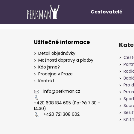
K
Přejít
na
o
Cestovatelé
obsah
Zpět
Zpět
š
do
do
í
Z
k
obchodu
obchodu
á
Užitečné informace
Kate
p
Detail objednávky
a
Cest
Možnosti dopravy a platby
t
Partn
Kdo jsme?
í
Rodi
Prodejna v Praze
Babi
Kontakt
Pro d
info
@
perkman.cz
Pro m
Sport
+420 608 184 695 (Po-Pá 7.30 -
Sour
14.30)
Sešit
+420 721 308 602
Knižn