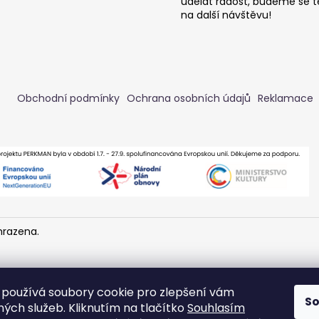
udělat radost, budeme se t
MOJE FOTBALOVÁ SEZÓNA - DENÍK
MOJE HOKEJOVÁ
FOTBALISTY
HOKEJISTY
na další návštěvu!
340 Kč
340 Kč
Obchodní podmínky
Ochrana osobních údajů
Reklamace
hrazena.
používá soubory cookie pro zlepšení vám
S
ých služeb. Kliknutím na tlačítko
Souhlasím