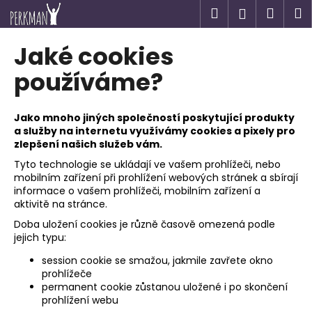
K
Přejít
Hledat
Náku
M
Přihlášen
na
o
obsah
Zpět
Zpět
košík
š
Jaké cookies
í
C
používáme?
k
o
p
Jako mnoho jiných společností poskytující produkty
o
a služby na internetu využívámy cookies a pixely pro
zlepšení našich služeb vám.
t
ř
Tyto technologie se ukládají ve vašem prohlížeči, nebo
mobilním zařízení při prohlížení webových stránek a sbírají
e
informace o vašem prohlížeči, mobilním zařízení a
b
aktivitě na stránce.
u
Doba uložení cookies je různě časově omezená podle
j
jejich typu:
e
session cookie se smažou, jakmile zavřete okno
t
prohlížeče
permanent cookie zůstanou uložené i po skončení
e
prohlížení webu
n