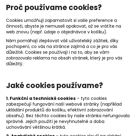
Proč používame cookies?
a
j
Cookies umožňují zapamatovit si vaše preference a
í
činnosti, abyste je nemuseli opakovat, až se vrátíte na
t
web znovu (např. údaje o objednávce v košíku).
?
Nám pomáhají zlepšovat váš uživatelský zážitek, díky
pochopení, co vás na stránce zajímá a co je pro vás
důležité. Cookies se používají i na to, aby se vám
zobrazovala reklama na obsah stránek, který je pro vás
důležitý.
HLEDAT
Jaké cookies používame?
D
1. Funkční a technické cookies
– tyto cookies
o
zabezpečují fungování naší webové stránky (například
p
ukládání produktů do košíku, efektivní zobrazování
obsahu). Bez těchto cookies by naše stránka nefungovala
o
správně. Jejich použití je nevyhnutelné a doba
r
uchovávání většinou krátká.
u