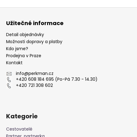
Z
á
Užitečné informace
p
a
Detail objednávky
t
Možnosti dopravy a platby
Kdo jsme?
í
Prodejna v Praze
Kontakt
info
@
perkman.cz
+420 608 184 695 (Po-Pá 7.30 - 14.30)
+420 721 308 602
Kategorie
Cestovatelé
Partner, partnerka