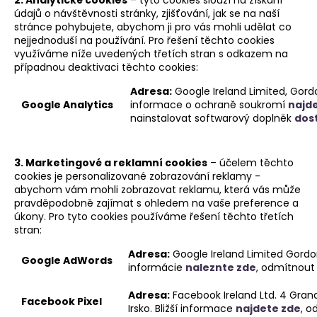
č
2. Analytické cookies
– tyto cookies slouží na získání
údajů o návštěvnosti stránky, zjišťování, jak se na naší
u
stránce pohybujete, abychom ji pro vás mohli udělat co
j
nejjednoduší na používání. Pro řešení těchto cookies
e
využíváme níže uvedených třetích stran s odkazem na
m
případnou deaktivaci těchto cookies:
e
Adresa:
Google Ireland Limited, Gordon
Google Analytics
informace o ochraně soukromí
najd
nainstalovat softwarový doplněk
dos
MOJE
FOTBALOVÁ
SEZÓNA
-
3. Marketingové a reklamní cookies
– účelem těchto
DENÍK
cookies je personalizované zobrazování reklamy -
FOTBALISTY
abychom vám mohli zobrazovat reklamu, která vás může
340
pravděpodobně zajímat s ohledem na vaše preference a
Kč
úkony. Pro tyto cookies používáme řešení těchto třetích
stran:
Adresa:
Google Ireland Limited Gordon 
Google AdWords
informácie
naleznte zde
, odmítnout
Adresa:
Facebook Ireland Ltd. 4 Gran
Facebook Pixel
Irsko. Bližší informace
najdete zde
, o