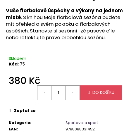
č
u
Vaše florbalové úspěchy a výkony na jednom
j
místě
. S knihou
Moje florbalová sezóna
budete
e
mít přehled o svém pokroku a florbalových
m
úspěších. S
tanovte si sezónní i zápasové cíle
e
nebo reflektujte právě proběhlou sezónu.
OFLAJŇÁK
349
Skladem
Kč
Kód:
75
380 Kč
Měrná
DO KOŠÍKU
cena:
Zeptat se
Kategorie
:
Sportovci a sport
EAN
:
9788088331452