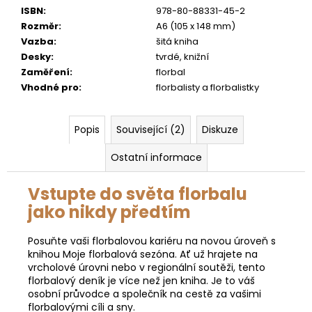
ISBN
:
978-80-88331-45-2
Rozměr
:
A6 (105 x 148 mm)
Vazba
:
šitá kniha
Desky
:
tvrdé, knižní
Zaměření
:
florbal
Vhodné pro
:
florbalisty a florbalistky
Popis
Související (2)
Diskuze
Ostatní informace
Vstupte do světa florbalu
jako nikdy předtím
Posuňte vaši florbalovou kariéru na novou úroveň s
knihou Moje florbalová sezóna. Ať už hrajete na
vrcholové úrovni nebo v regionální soutěži, tento
florbalový deník je více než jen kniha. Je to váš
osobní průvodce a společník na cestě za vašimi
florbalovými cíli a sny.