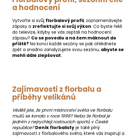
a hodnocení
Vytvořte si svůj
florbalový profil
, zaznamenávejte
zápasy a
zreflektujte si svůj výkon
. Co byste řekli
do televize, kdyby se vás zeptali na hodnocení
zápasu?
Co se povedlo a na čem máknout do
příště?
Na konci každé sezóny se pak ohlédnete
zpět a snadno zanalyzujete svou sezónu,
abyste se
mohli dále zlepšovat
.
Zajímavosti z florbalu a
příběhy velikánů
Věděli jste, že první mistrovství světa ve florbalu
mužů se konalo v roce 1996? Nebo že florbal je
jedním z nejrychleji rostoucích sportů v České
republice?
Deník florbalisty
je také plný
zajímavostí z florbalového světa, které vás inspirují a