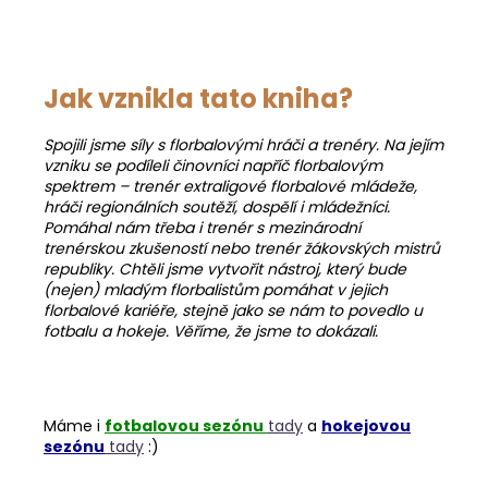
Jak vznikla tato kniha?
Spojili jsme síly s florbalovými hráči a trenéry. Na jejím
vzniku se podíleli činovníci napříč florbalovým
spektrem – trenér extraligové florbalové mládeže,
hráči regionálních soutěží, dospělí i mládežníci.
Pomáhal nám třeba i trenér s mezinárodní
trenérskou zkušeností nebo trenér žákovských mistrů
republiky.
Chtěli jsme vytvořit nástroj, který bude
(nejen) mladým florbalistům pomáhat v jejich
florbalové kariéře, stejně jako se nám to povedlo u
fotbalu a hokeje. Věříme, že jsme to dokázali.
Máme i
fotbalovou sezónu
tady
a
hokejovou
sezónu
tady
:)