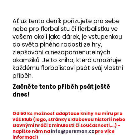
Ať už tento deník pořizujete pro sebe
nebo pro florbalistu či florbalistku ve
vašem okolí jako dárek, je vstupenkou
do světa plného radosti ze hry,
zlepšování a nezapomenutelných
okamžiků. Je to kniha, která umožňuje
každému florbalistovi psát svůj vlastní
příběh.
Začněte tento příběh psát ještě
dnes!
Od 50 ks možnost adaptace knihy na míru pro
váš klub (logo, stránky s klubovou historií nebo
slavnými hráči z minulosti či současnosti,...) -
napište nám na
info@perkman.cz
pro více
informací!