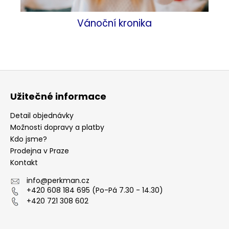
Vánoční kronika
Z
á
Užitečné informace
p
a
Detail objednávky
t
Možnosti dopravy a platby
Kdo jsme?
í
Prodejna v Praze
Kontakt
info
@
perkman.cz
+420 608 184 695 (Po-Pá 7.30 - 14.30)
+420 721 308 602