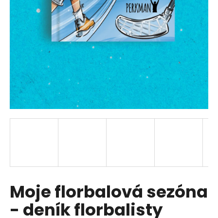
a
j
í
t
?
HLEDAT
D
o
p
Moje florbalová sezóna
o
r
- deník florbalisty
u